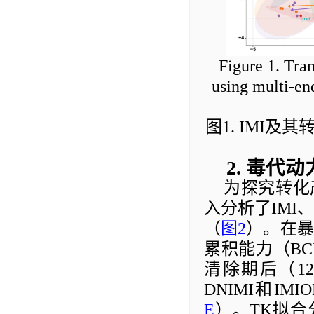
Figure 1. Tr
using multi-en
图
1
. IMI
及其
2
.
毒代动
为探究转化
入分析了
IMI
（
图
2
）
。在暴
累积能力（
BC
清除
期后（
12
DNIMI
和
IMIO
E
）
。
TK
拟合