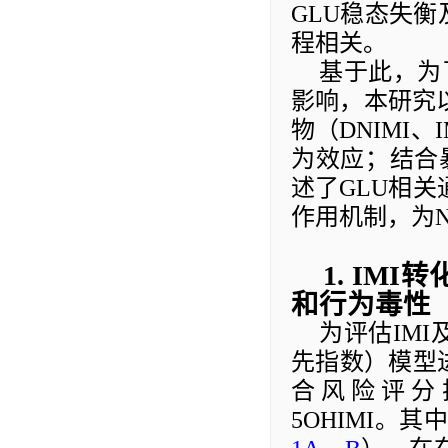
GLU
稳态失衡
程相关。
基于此，
为
影响
，
本
研究
物（
DNIMI
、
为效应；
结合
述了
GLU
相关
作用机制
，为
1
.
IMI
转
和行为毒性
为评估
IMI
先指数）模型
合风险评分
5OHIMI
。其