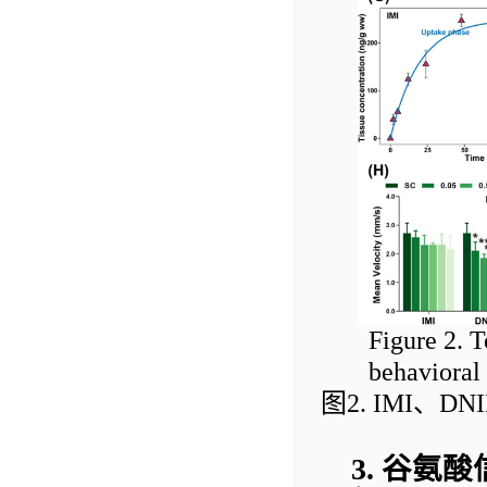
Figure 2. T
behavioral
图
2
. IMI
、
DNI
3
.
谷氨酸