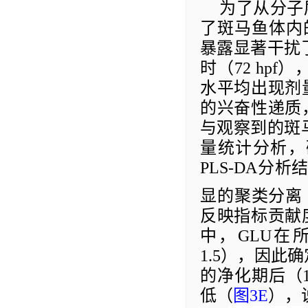
为了从分子
了斑马鱼体内
暴露显著干扰
时（
72 hpf
）
水平均出现剂
的兴奋性递质
与观察到的斑
量统计分析，
PLS-DA
分析
显的
聚类
分离
反映指标贡献
中，
GLU
在
1.5
），因此确
的净化期后（
低（
图
3
E
）
，