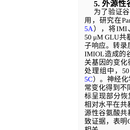
5
.
外源性
为了验证谷
用，研究在
Pa
5A
）
，将
IMI
50
μM
GLU
共
子响应。
转录
IMIOL
造成的
关基因的变化
处理组中，
50
5
C
）
。
神经化
常变化得到不
标呈现部分恢
相对
水平
在共
源性谷氨酸共
致证据，表明
相关。