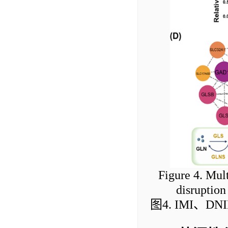
Figure 4. Mul
disruption
图
4
. IMI
、
DNI