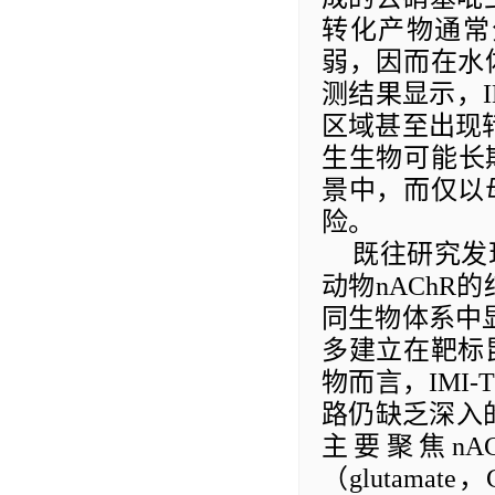
转化产物通常
弱，因而在水
测结果显示，
区域甚至出现
生生物可能长
景中，而仅以
险。
既往研究发
动物
nAChR
的
同生物体系中
多建立在靶标
物而言，
IMI-T
路仍缺乏
深入
主要聚焦
nA
（
glutamate
，