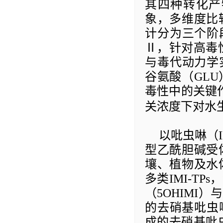
其四种转化产
象，
多维度
比
计分为三个阶
Ⅱ
，针对高毒
与毒代动力学
谷氨酸（
GLU
毒性中的关键
关浓度下对水
以吡虫啉（
型乙酰胆碱受
壤、植物及水
多类
IMI-TPs
，
（
5OHIMI
）与
的去硝基吡虫
成的去硝基吡