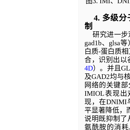
图
3
. IMI
、
DNI
4.
多级分
制
研究进一步
gad1b
、
glsa
等
白质
-
蛋白质相
合，识别出以
4D
）。并且
GL
及
GAD2
均与
网络的关键部
IMIOL
表现出
现，在
DNIMI
平显著降低，
说明既抑制了
氨酰胺的消耗