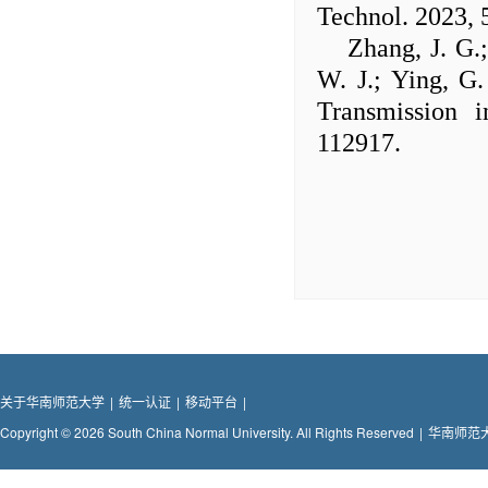
Technol.
2023,
Zhang, J. G.
W. J.; Ying, G
Transmission 
112917.
关于华南师范大学
|
统一认证
|
移动平台
|
Copyright © 2026 South China Normal University. All Rights Reserved
|
华南师范