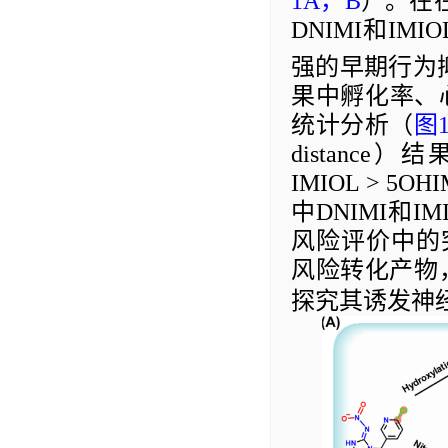
1A
，
B
）。在
DNIMI
和
IMIO
强的早期行为
果中
孵化率、
统计分析（
图
distance
）结
IMIOL > 5OHI
中
DNIMI
和
IM
风险评价中的
风险转化产物
探究其诱发神