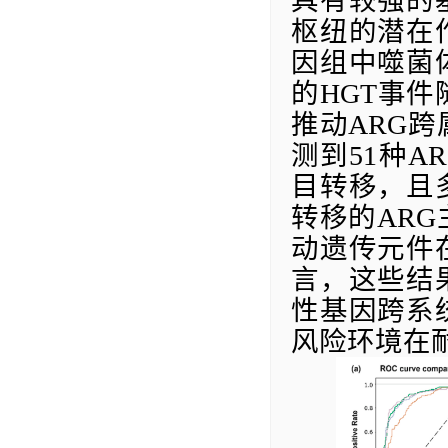
具有较强的
枢纽的潜在
因组中噬菌
的
HGT
事件
推动
ARG
跨
测到
51
种
AR
目转移，且
转移的
ARG
动遗传元件
言，这些结
性基因跨系
风险环境在