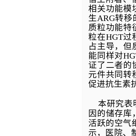
相关功能模
生
ARG
转移
质粒功能特
粒在
HGT
过
占主导，但
能同样对
HG
证了二者的
元件共同转
促进抗生素
本研究表
因
的储存库
活跃的空气
示，医院、