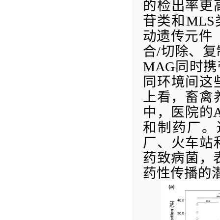
的检出率更
苷类和
MLS
动遗传元件
合
/
切除、复
MAG
同时携
同环境间这
上看，畜禽
中，医院的
和制药厂。
厂、火车站
药致病菌，
药性传播的