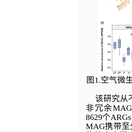
图
1.
空气微
该研
究从
非冗余
MAG
8629
个
ARGs
MAG
携带至