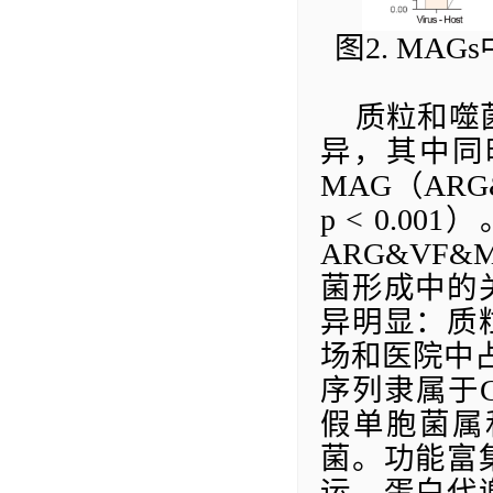
图
2.
MAGs
质粒和噬
异，其中同
MAG
（
ARG
p < 0.001
）
ARG&VF&M
菌形成中的
异明显：质
场和医院中
序列隶属于
假单胞菌属
菌。功能富
运、蛋白代