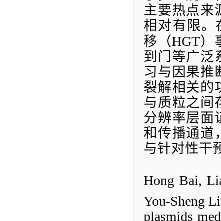
主要热点来
相对有限。
移（
HGT
）
到门等广泛
习与因果推
裂解相关的
与质粒之间
分辨率层面
和传播通道
与针对性干
Hong Bai, Li
You-Sheng Li
plasmids medi