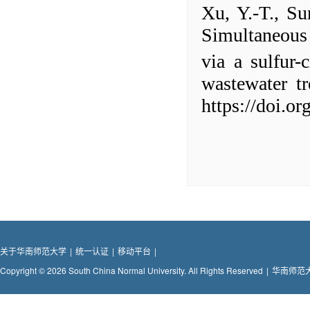
Xu, Y.-T., Su
Simultaneous
via a sulfur-
wastewater t
https://doi.o
关于华南师范大学
|
统一认证
|
移动平台
|
Copyright © 2026 South China Normal University. All Rights Reserved
|
华南师范