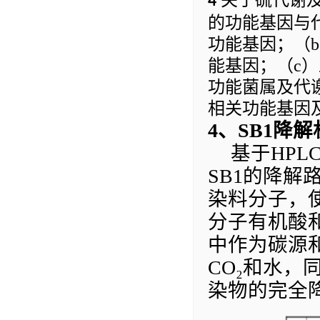
4
的功能基因与
功能基因；（
b
能基因；（
c
）
功能菌属及代
相关功能基因
4
、
SB1
降解
基于
HP
L
SB1
的降解
染料分子，
分子有机酸
中作为碳源
CO₂
和水，
染物
的完全