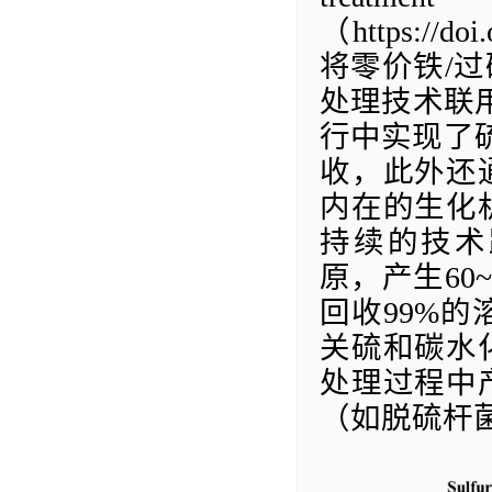
（
https://do
将零价铁
/
过
处理技术联
行中实现了
收，此外还
内在的生化
持续的技术
原，产生
60~
回收
99%
的
关硫和碳水
处理过程中
（如脱硫杆