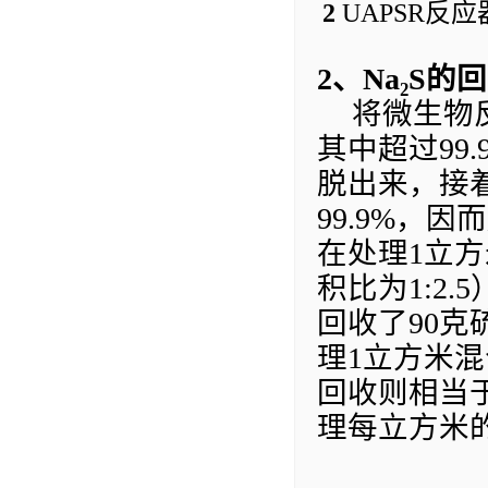
2
UAPSR
反应
2
、
Na₂S
的回
将
微生物
其中超过
99.
脱出来，接
99.9%
，因而
在处理
1
立方
积比为
1:2.5
回收了
90
克
理
1
立方米混
回收则相当
理
每立方米