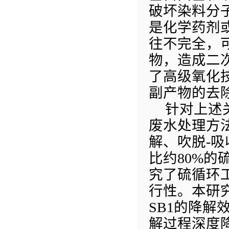
破坏染料分
是化学药剂
往不完全，
物，造成二
了高级氧化
副产物的去
针对上述
废水处理方
解、吹脱
-
吸
比约
80%
的
究了
硫循环
行性
。本研
SB1
的降解
解过程深度