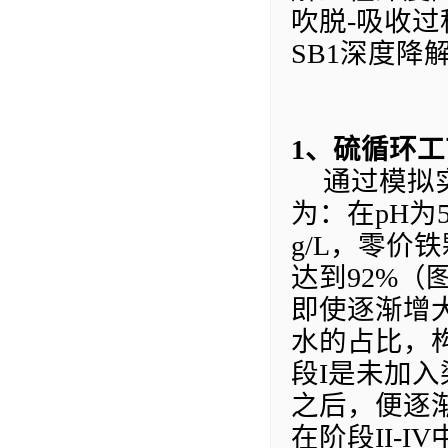
吹脱
-
吸收过
SB1
深度降
1
、
硫循环工
通
过模拟
为：在
pH
为
g/L
，零价铁
达到
92%
（
即使逐渐增
水的占比，
段
I
是未加入
之后，便逐
在阶段
II-IV