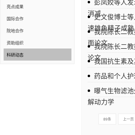
彭凤姣等人发
亮点成果
消减
史文俊博士等
国际合作
速雄鱼精子成熟
我院陈长二教授
院地合作
面论文
资助组织
我院陈长二教
科研动态
论文
我国抗生素及
药品和个人护
曝气生物滤池
解动力学
89条
上一页